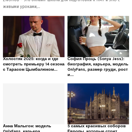
живыми уроками,...
Холостяк 2025: когда и где
София Проць (Sonya Jess):
смотреть премьеру 14 сезона
биография, карьера, модель
с Тарасом Цымбалюком...
OnlyFans, размер груди, рост
и...
Анна Малыгон: модель
5 самых красивых соборов
OnlyFans, карьера,
Европы, которые стоит