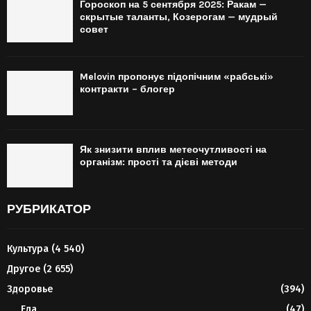
Гороскоп на 5 сентября 2025: Ракам —
скрытые таланты, Козерогам — мудрый
совет
Melovin пропонує підопічним «рабські»
контракти – блогер
Як знизити вплив метеочутливості на
організм: прості та дієві методи
РУБРИКАТОР
Культура
(4 540)
Другое
(2 655)
Здоровье
(394)
Еда
(47)