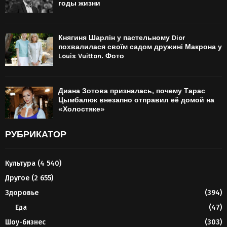
годы жизни
Княгиня Шарлін у пастельному Dior
похвалилася своїм садом дружині Макрона у
Louis Vuitton. Фото
Диана Зотова призналась, почему Тарас
Цымбалюк внезапно отправил её домой на
«Холостяке»
РУБРИКАТОР
Культура
(4 540)
Другое
(2 655)
Здоровье
(394)
Еда
(47)
Шоу-бизнес
(303)