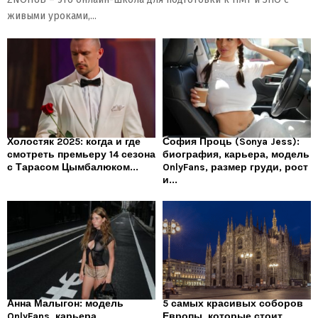
живыми уроками,...
Холостяк 2025: когда и где
София Проць (Sonya Jess):
смотреть премьеру 14 сезона
биография, карьера, модель
с Тарасом Цымбалюком...
OnlyFans, размер груди, рост
и...
Анна Малыгон: модель
5 самых красивых соборов
OnlyFans, карьера,
Европы, которые стоит