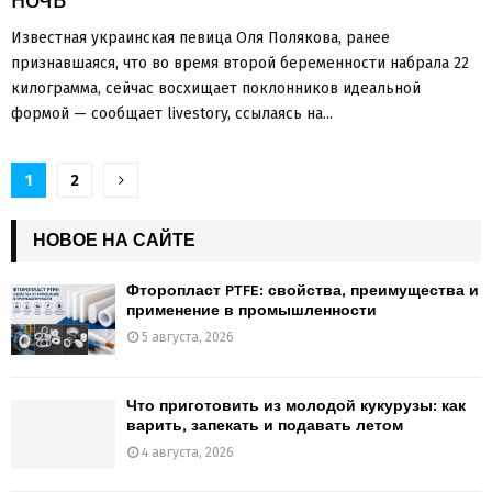
Известная украинская певица Оля Полякова, ранее
признавшаяся, что во время второй беременности набрала 22
килограмма, сейчас восхищает поклонников идеальной
формой — сообщает livestory, ссылаясь на...
Пагинация
1
2
записей
НОВОЕ НА САЙТЕ
Фторопласт PTFE: свойства, преимущества и
применение в промышленности
5 августа, 2026
Что приготовить из молодой кукурузы: как
варить, запекать и подавать летом
4 августа, 2026