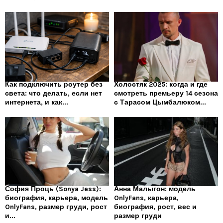
Как подключить роутер без
Холостяк 2025: когда и где
света: что делать, если нет
смотреть премьеру 14 сезона
интернета, и как...
с Тарасом Цымбалюком...
София Проць (Sonya Jess):
Анна Малыгон: модель
биография, карьера, модель
OnlyFans, карьера,
OnlyFans, размер груди, рост
биография, рост, вес и
и...
размер груди