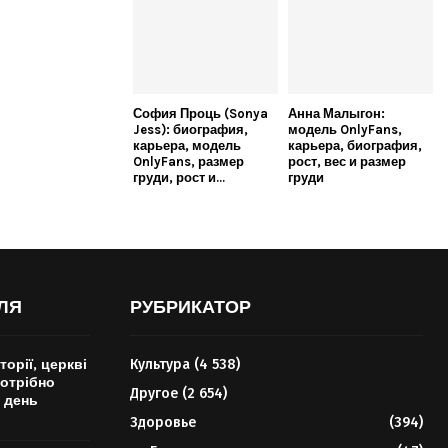
София Проць (Sonya
Анна Малыгон:
Jess): биография,
модель OnlyFans,
карьера, модель
карьера, биография,
OnlyFans, размер
рост, вес и размер
груди, рост и...
груди
ЛЯ
РУБРИКАТОР
торії, церкві
Культура
(4 538)
потрібно
Другое
(2 654)
 день
Здоровье
(394)