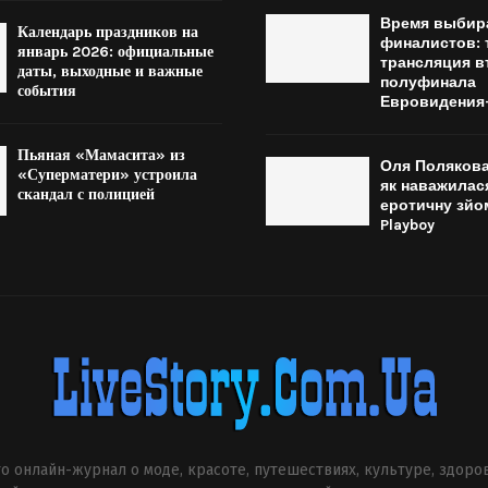
Время выбир
Календарь праздников на
финалистов: 
январь 2026: официальные
трансляция в
даты, выходные и важные
полуфинала
события
Евровидения
Пьяная «Мамасита» из
Оля Полякова
«Суперматери» устроила
як наважилас
скандал с полицией
еротичну зйо
Playboy
о онлайн-журнал о моде, красоте, путешествиях, культуре, здоро