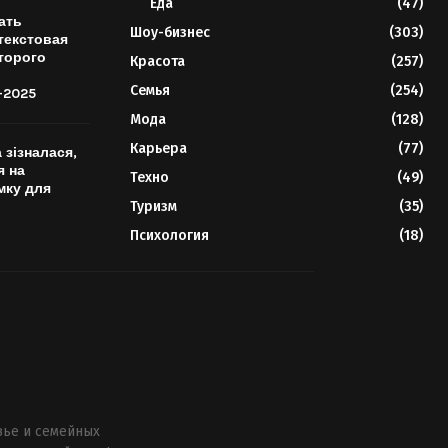
Еда
(47)
ать
Шоу-бизнес
(303)
текстовая
торого
Красота
(257)
Семья
(254)
-2025
Мода
(128)
Карьера
(77)
 зізналася,
я на
Техно
(49)
мку для
Туризм
(35)
Психология
(18)
вье и семейных