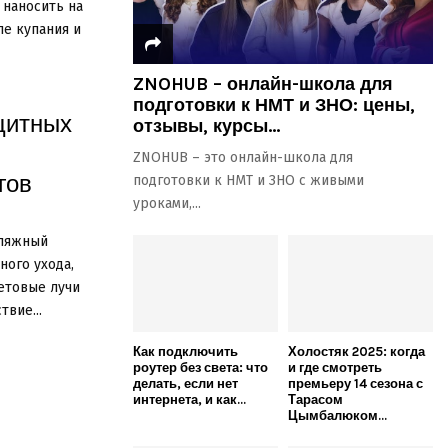
 наносить на
ле купания и
ZNOHUB – онлайн-школа для
подготовки к НМТ и ЗНО: цены,
щитных
отзывы, курсы...
ZNOHUB – это онлайн-школа для
гов
подготовки к НМТ и ЗНО с живыми
уроками,...
пляжный
ного ухода,
етовые лучи
твие...
Как подключить
Холостяк 2025: когда
роутер без света: что
и где смотреть
делать, если нет
премьеру 14 сезона с
интернета, и как...
Тарасом
Цымбалюком...