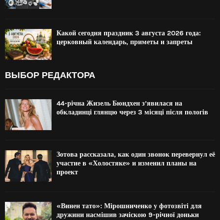
Какой сегодня праздник 3 августа 2026 года:
церковный календарь, приметы и запреты
ВЫБОР РЕДАКТОРА
44-річна Жизель Бюндхен з’явилася на
обкладинці глянцю через 3 місяці після пологів
Зотова рассказала, как один звонок перевернул её
участие в «Холостяке» и изменил планы на
проект
«Винен тато»: Мірошниченко у фотозвіті для
дружини насмішив зачіскою 9-річної доньки