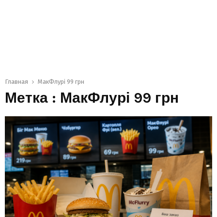
Главная
МакФлурі 99 грн
Метка : МакФлурі 99 грн