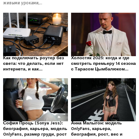
живыми уроками,...
Как подключить роутер без
Холостяк 2025: когда и где
света: что делать, если нет
смотреть премьеру 14 сезона
интернета, и как...
с Тарасом Цымбалюком...
София Проць (Sonya Jess):
Анна Малыгон: модель
биография, карьера, модель
OnlyFans, карьера,
OnlyFans, размер груди, рост
биография, рост, вес и