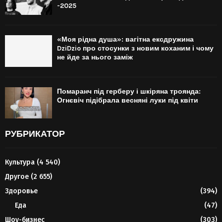
-2025
«Моя рідна душа»: вагітна ексдружина
DziDzio про стосунки з новим коханим і чому
не йде за нього заміж
Помаранч під герберу і шкіряна троянда:
Огнєвіч підібрала весняні луки під квіти
РУБРИКАТОР
Культура
(4 540)
Другое
(2 655)
Здоровье
(394)
Еда
(47)
Шоу-бизнес
(303)