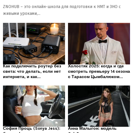
ZNOHUB – это онлайн-школа для подготовки к НМТ и ЗНО с
живыми уроками,...
Как подключить роутер без
Холостяк 2025: когда и где
света: что делать, если нет
смотреть премьеру 14 сезона
интернета, и как...
с Тарасом Цымбалюком...
София Проць (Sonya Jess):
Анна Малыгон: модель