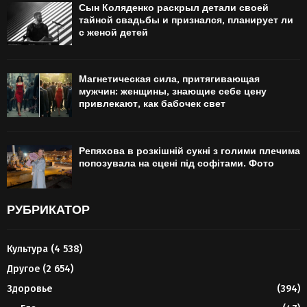
Сын Коляденко раскрыл детали своей
тайной свадьбы и признался, планирует ли
с женой детей
Магнетическая сила, притягивающая
мужчин: женщины, знающие себе цену
привлекают, как бабочек свет
Репяхова в розкішній сукні з голими плечима
попозувала на сцені під софітами. Фото
РУБРИКАТОР
Культура
(4 538)
Другое
(2 654)
Здоровье
(394)