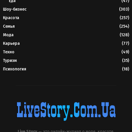
Еда
(47)
Шоу-бизнес
(303)
Красота
(257)
Семья
(254)
Мода
(128)
Карьера
(77)
Техно
(49)
Туризм
(35)
Психология
(18)
Live Story
— это онлайн-журнал о моде, красоте,