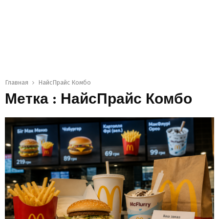
Главная
НайсПрайс Комбо
Метка : НайсПрайс Комбо