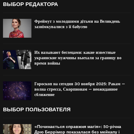
ВЫБОР РЕДАКТОРА
Фреймут з молодшими дітьми на Великдень
зазнімкувалися з її бабусею
Их называют беглецами: какие известные
украинские мужчины выехали за границу во
время войны
Гороскоп на сегодня 30 ноября 2025: Ракам —
волна стресса, Скорпионам — неожиданное
сближение
ВЫБОР ПОЛЬЗОВАТЕЛЯ
«Починається справжня магія»: 50-річна
Дрю Беррімор показалася без мейкапу і