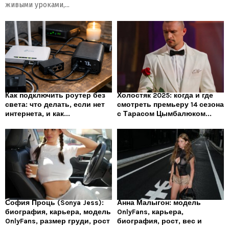
живыми уроками,...
Как подключить роутер без
Холостяк 2025: когда и где
света: что делать, если нет
смотреть премьеру 14 сезона
интернета, и как...
с Тарасом Цымбалюком...
София Проць (Sonya Jess):
Анна Малыгон: модель
биография, карьера, модель
OnlyFans, карьера,
OnlyFans, размер груди, рост
биография, рост, вес и