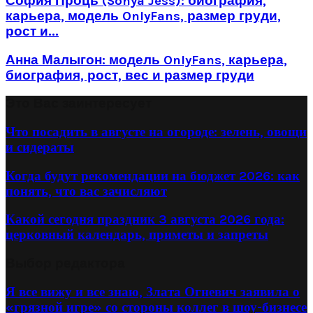
София Проць (Sonya Jess): биография,
карьера, модель OnlyFans, размер груди,
рост и...
Анна Малыгон: модель OnlyFans, карьера,
биография, рост, вес и размер груди
Это Вас заинтересует
Что посадить в августе на огороде: зелень, овощи
и сидераты
Когда будут рекомендации на бюджет 2026: как
понять, что вас зачисляют
Какой сегодня праздник 3 августа 2026 года:
церковный календарь, приметы и запреты
Выбор редактора
Я все вижу и все знаю, Злата Огневич заявила о
«грязной игре» со стороны коллег в шоу-бизнесе