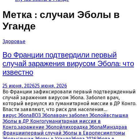
Метка : случаи Эболы в
Уганде
Здоровье
Во Франции подтвердили первый
случай заражения вирусом Эбола: что
известно
25 июня, 2026
25 июня, 2026
Во Франции зафиксировали первый подтвержденный
случай заражения вирусом Эбола. Заболел врач,
который вернулся из гуманитарной миссии в ДР Конго.
Власти заявляют, что риск для населения...
вирус Эбола
ВОЗ Эбола
врач заболел Эболой
вспышка
Эболы в ДР Конго
гуманитарная миссия в
Конго.
заражение Эболой
лихорадка Эбола
Минздрав
Франции
первый случай Эболы в Европе
симптомы
Эболы
случаи Эболы в Уганде
Эбола 2026
Эбола в