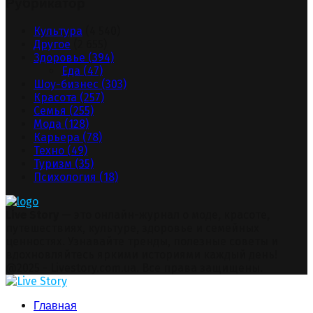
Рубрикатор
Культура
(4 540)
Другое
(2 655)
Здоровье
(394)
Еда
(47)
Шоу-бизнес
(303)
Красота
(257)
Семья
(255)
Мода
(128)
Карьера
(78)
Техно
(49)
Туризм
(35)
Психология
(18)
Live Story
— это онлайн-журнал о моде, красоте,
путешествиях, культуре, здоровье и семейных
ценностях. Узнавайте тренды, полезные советы и
вдохновляйтесь яркими историями каждый день!
Facebook
Twitter
Instagram
Pinterest
Youtube
Snapchat
@2025 - Livestory.com.ua. Все права защищены.
Facebook
Twitter
Instagram
Pinterest
Youtube
Snapchat
Главная