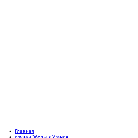
Главная
случаи Эболы в Уганде