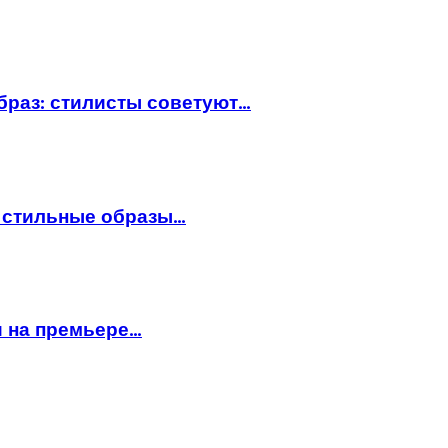
браз: стилисты советуют…
: стильные образы…
и на премьере…