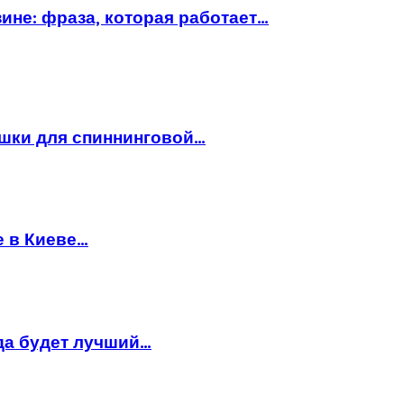
ине: фраза, которая работает…
ушки для спиннинговой…
е в Киеве…
да будет лучший…