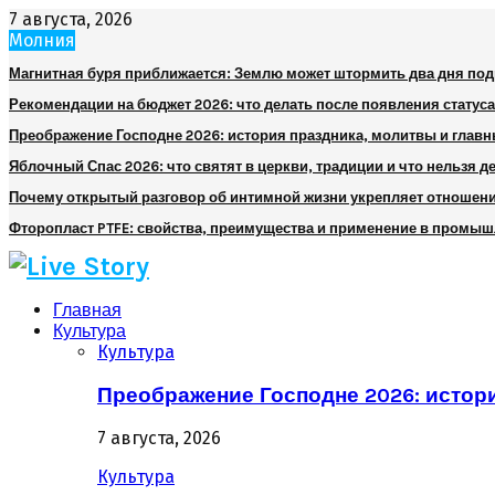
7 августа, 2026
Молния
Магнитная буря приближается: Землю может штормить два дня по
Рекомендации на бюджет 2026: что делать после появления статуса
Преображение Господне 2026: история праздника, молитвы и глав
Яблочный Спас 2026: что святят в церкви, традиции и что нельзя д
Почему открытый разговор об интимной жизни укрепляет отношен
Фторопласт PTFE: свойства, преимущества и применение в промы
Главная
Культура
Культура
Преображение Господне 2026: истор
7 августа, 2026
Культура