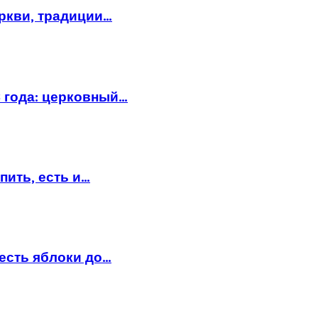
еркви, традиции…
6 года: церковный…
пить, есть и…
есть яблоки до…