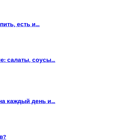
пить, есть и…
е: салаты, соусы…
на каждый день и…
в?