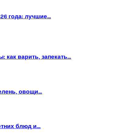
26 года: лучшие…
: как варить, запекать…
зелень, овощи…
етних блюд и…