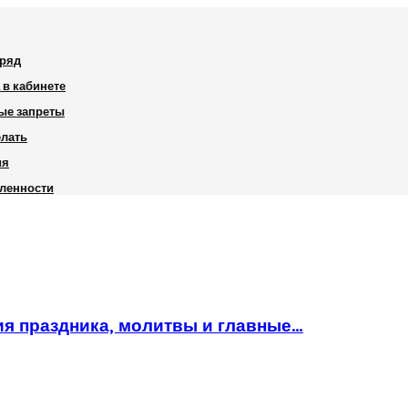
дряд
 в кабинете
ные запреты
елать
ия
шленности
ия праздника, молитвы и главные…