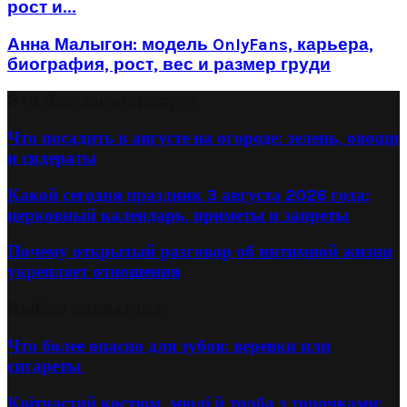
рост и...
Анна Малыгон: модель OnlyFans, карьера,
биография, рост, вес и размер груди
Это Вас заинтересует
Что посадить в августе на огороде: зелень, овощи
и сидераты
Какой сегодня праздник 3 августа 2026 года:
церковный календарь, приметы и запреты
Почему открытый разговор об интимной жизни
укрепляет отношения
Выбор редактора
Что более опасно для зубов: веревки или
сигареты
Квітчастий костюм, мюлі й торба з торочками: