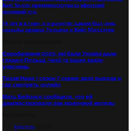
Кеті Холмс продемонструвала ефектний
весняний лук
14 лет и в горе, и в радости: каким был день
свадьбы принца Уильяма и Кейт Миддлтон
Выбор пользователя
Євробачення-2025: які бали Україні дали
глядачі Польщі, Чехії та інших країн-
учасниць
Тихая Нава 1 сезон 7 серия: дата выхода и
где смотреть онлайн
Мать Бейонсе сообщила, что ей
диагностировали рак молочной железы
Рубрикатор
Культура
(4 540)