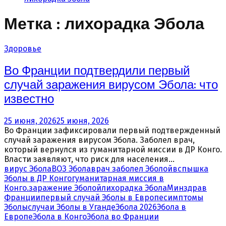
Метка : лихорадка Эбола
Здоровье
Во Франции подтвердили первый
случай заражения вирусом Эбола: что
известно
25 июня, 2026
25 июня, 2026
Во Франции зафиксировали первый подтвержденный
случай заражения вирусом Эбола. Заболел врач,
который вернулся из гуманитарной миссии в ДР Конго.
Власти заявляют, что риск для населения...
вирус Эбола
ВОЗ Эбола
врач заболел Эболой
вспышка
Эболы в ДР Конго
гуманитарная миссия в
Конго.
заражение Эболой
лихорадка Эбола
Минздрав
Франции
первый случай Эболы в Европе
симптомы
Эболы
случаи Эболы в Уганде
Эбола 2026
Эбола в
Европе
Эбола в Конго
Эбола во Франции