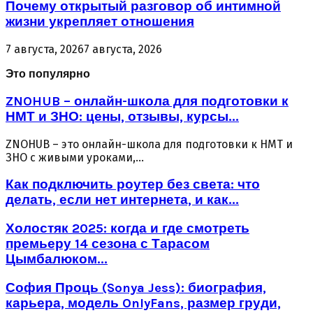
Почему открытый разговор об интимной
жизни укрепляет отношения
7 августа, 2026
7 августа, 2026
Это популярно
ZNOHUB – онлайн-школа для подготовки к
НМТ и ЗНО: цены, отзывы, курсы...
ZNOHUB – это онлайн-школа для подготовки к НМТ и
ЗНО с живыми уроками,...
Как подключить роутер без света: что
делать, если нет интернета, и как...
Холостяк 2025: когда и где смотреть
премьеру 14 сезона с Тарасом
Цымбалюком...
София Проць (Sonya Jess): биография,
карьера, модель OnlyFans, размер груди,