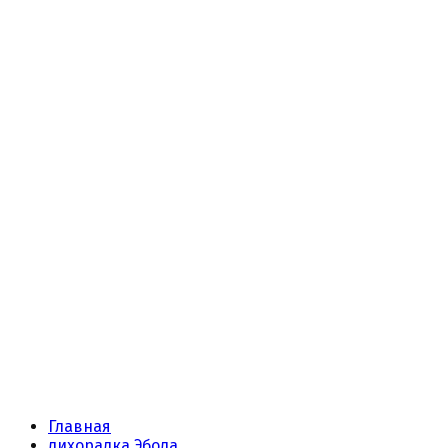
Главная
лихорадка Эбола