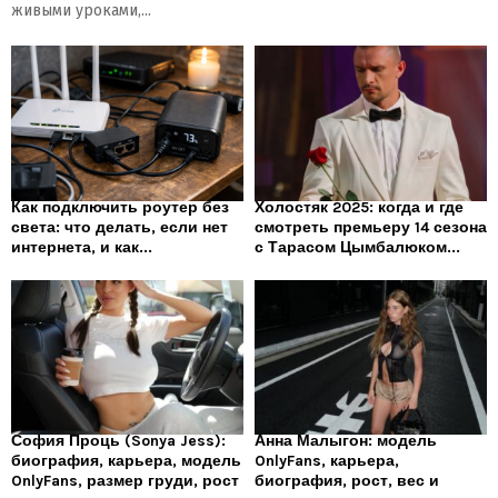
живыми уроками,...
Как подключить роутер без
Холостяк 2025: когда и где
света: что делать, если нет
смотреть премьеру 14 сезона
интернета, и как...
с Тарасом Цымбалюком...
София Проць (Sonya Jess):
Анна Малыгон: модель
биография, карьера, модель
OnlyFans, карьера,
OnlyFans, размер груди, рост
биография, рост, вес и